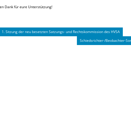
len Dank für eure Unterstützung!
1. Sitzung der neu besetzten Satzungs- und Rechtskommission des HVSA
Schiedsrichter-/Beobachter-So