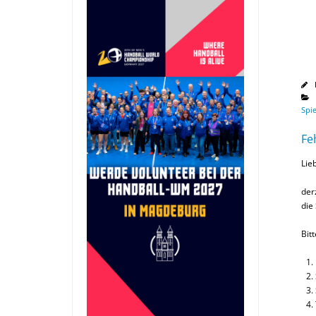
Spie
Fe
Lie
der
die
Bit