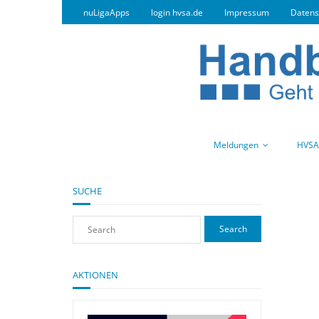
nuLigaApps
login hvsa.de
Impressum
Datens
Meldungen
HVSA
SUCHE
AKTIONEN