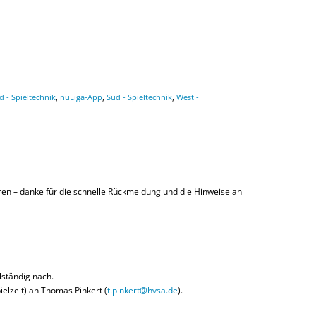
d - Spieltechnik
,
nuLiga-App
,
Süd - Spieltechnik
,
West -
ören – danke für die schnelle Rückmeldung und die Hinweise an
lständig nach.
elzeit) an Thomas Pinkert (
t.pinkert@hvsa.de
).