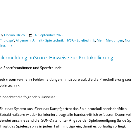
By
Florian Ulrich
6. September 2025
"nu-Liga"
,
Allgemein
,
Anhalt - Spieltechnik
,
HVSA - Spieltechnik
,
Mehr Meldungen
,
Nor
ltechnik
hlermeldung nuScore: Hinweise zur Protokollierung
be Sportfreundinnen und Sportfreunde,
zeit treten vermehrt Fehlermeldungen in nuScore auf, die die Protokollierung st
 Spieltechnik.
te beachtet die folgenden Hinweise:
Fällt das System aus, führt das Kampfgericht das Spielprotokoll handschriftlich.
Sobald nuScore wieder funktioniert, tragt alle handschriftlich erfassten Daten vol
Sendet anschließend die JSON-Datei unter Angabe der Spielbeendigung (Ende Spi
Tragt das Spielergebnis in jedem Fall in nuLiga ein, damit es vorläufig vorliegt.