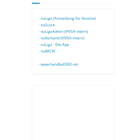
- nuLiga (Anmeldung für Vereine)
- nuScore
- nuLigaAdmin (HVSA-intern)
- nuVerband (HVSA-intern)
- nuLiga - Die App
- nuWICKI
- www.handball360.net