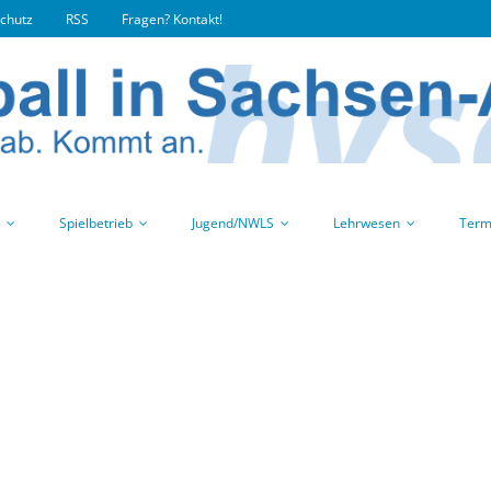
chutz
RSS
Fragen? Kontakt!
Spielbetrieb
Jugend/NWLS
Lehrwesen
Term