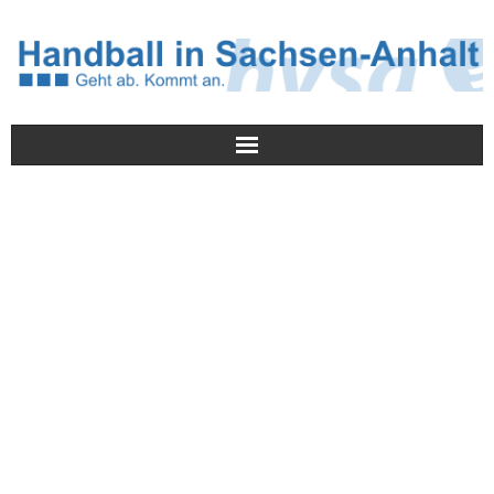
Meldungen
HVSA
Spielbetrieb
Jugend/NWLS
Lehrwesen
Termine