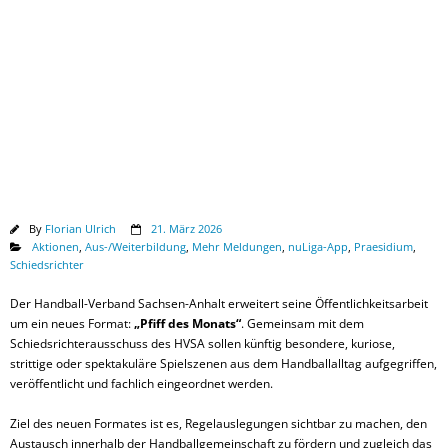
Downloads
By
Florian Ulrich
21. März 2026
Aktionen
,
Aus-/Weiterbildung
,
Mehr Meldungen
,
nuLiga-App
,
Praesidium
,
Schiedsrichter
Der Handball-Verband Sachsen-Anhalt erweitert seine Öffentlichkeitsarbeit
um ein neues Format:
„Pfiff des Monats“
. Gemeinsam mit dem
Schiedsrichterausschuss des HVSA sollen künftig besondere, kuriose,
strittige oder spektakuläre Spielszenen aus dem Handballalltag aufgegriffen,
veröffentlicht und fachlich eingeordnet werden.
Ziel des neuen Formates ist es, Regelauslegungen sichtbar zu machen, den
Austausch innerhalb der Handballgemeinschaft zu fördern und zugleich das