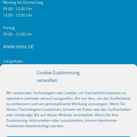
Montag bis Donnerstag
09.00 - 12.00 Uhr
13.00 - 15.00 Uhr
Freitag
09.00 - 12.00 Uhr
WWW.HVSA.DE
nuLigaApps
login hvsa.de
Cookie-Zustimmung
Impressum
verwalten
Datenschutz
Wir verwenden Technologien wie Cookies, um Geräteinformationen zu
RSS
speichern und/oder darauf zuzugreifen. Wir tun dies, um das Surferlebnis
Fragen? Kontakt!
zu verbessern und um personalisierte Werbung anzuzeigen. Wenn Sie
diesen Technologien zustimmen, können wir Daten wie das Surfverhalten
oder eindeutige IDs auf dieser Website verarbeiten. Wenn Sie Ihre
SOCIAL MEDIA
Zustimmung nicht erteilen oder zurückziehen, können bestimmte
Funktionen beeinträchtigt werden.