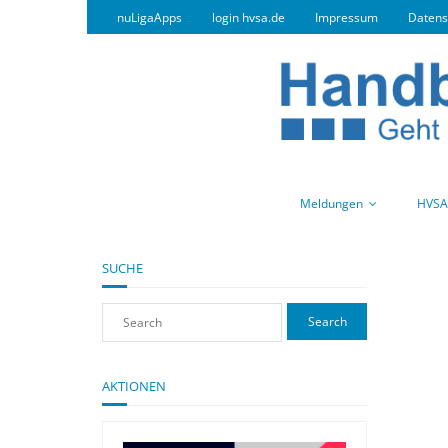
nuLigaApps
login hvsa.de
Impressum
Datens
Meldungen
HVSA
SUCHE
AKTIONEN