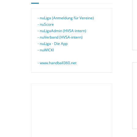
- nuLiga (Anmeldung für Vereine)
- nuScore
- nuLigaAdmin (HVSA-intern)
- nuVerband (HVSA-intern)
- nuLiga - Die App
- nuWICKI
- www.handball360.net