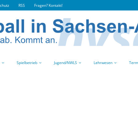
chutz
RSS
Fragen? Kontakt!
Spielbetrieb
Jugend/NWLS
Lehrwesen
Term