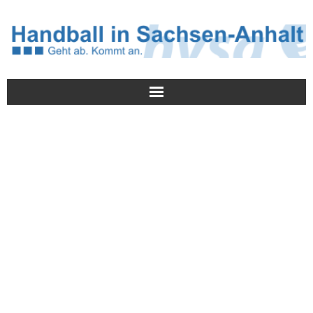
Meldungen
HVSA
Spielbetrieb
Jugend/NWLS
Lehrwesen
Termine