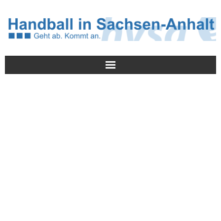
Meldungen
HVSA
Spielbetrieb
Jugend/NWLS
Lehrwesen
Termine