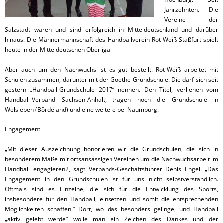
Jahrzehnten. Die
Vereine der
Salzstadt waren und sind erfolgreich in Mitteldeutschland und darüber
hinaus. Die Männermannschaft des Handballverein Rot-Weiß Staßfurt spielt
heute in der Mitteldeutschen Oberliga.
Aber auch um den Nachwuchs ist es gut bestellt. Rot-Weiß arbeitet mit
Schulen zusammen, darunter mit der Goethe-Grundschule. Die darf sich seit
gestern „Handball-Grundschule 2017“ nennen. Den Titel, verliehen vom
Handball-Verband Sachsen-Anhalt, tragen noch die Grundschule in
Welsleben (Bördeland) und eine weitere bei Naumburg.
Engagement
„Mit dieser Auszeichnung honorieren wir die Grundschulen, die sich in
besonderem Maße mit ortsansässigen Vereinen um die Nachwuchsarbeit im
Handball engagieren2, sagt Verbands-Geschäftsführer Denis Engel. „Das
Engagement in den Grundschulen ist für uns nicht selbstverständlich.
Oftmals sind es Einzelne, die sich für die Entwicklung des Sports,
insbesondere für den Handball, einsetzen und somit die entsprechenden
Möglichkeiten schaffen.“ Dort, wo das besonders gelinge, und Handball
„aktiv gelebt werde“ wolle man ein Zeichen des Dankes und der