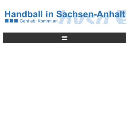
Meldungen
HVSA
Spielbetrieb
Jugend/NWLS
Lehrwesen
Termine