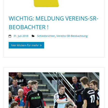
WICHTIG: MELDUNG VEREINS-SR-
BEOBACHTER !
31. Juli 2018
Schiedsrichter
,
Vereins-SR-Beobachtung
hier klicken für mehr