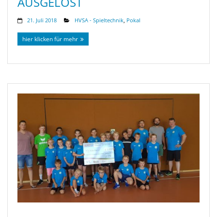
AUSGELOST
21. Juli 2018
HVSA - Spieltechnik
,
Pokal
hier klicken für mehr