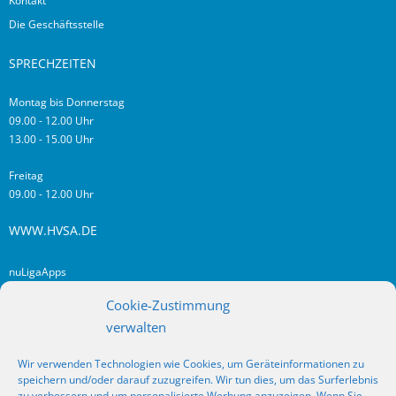
Kontakt
Die Geschäftsstelle
SPRECHZEITEN
Montag bis Donnerstag
09.00 - 12.00 Uhr
13.00 - 15.00 Uhr
Freitag
09.00 - 12.00 Uhr
WWW.HVSA.DE
nuLigaApps
login hvsa.de
Cookie-Zustimmung
Impressum
verwalten
Datenschutz
Wir verwenden Technologien wie Cookies, um Geräteinformationen zu
RSS
speichern und/oder darauf zuzugreifen. Wir tun dies, um das Surferlebnis
Fragen? Kontakt!
zu verbessern und um personalisierte Werbung anzuzeigen. Wenn Sie