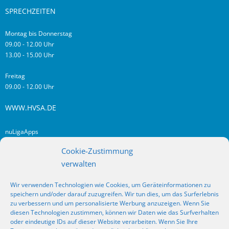
SPRECHZEITEN
Montag bis Donnerstag
09.00 - 12.00 Uhr
13.00 - 15.00 Uhr
Freitag
09.00 - 12.00 Uhr
WWW.HVSA.DE
nuLigaApps
login hvsa.de
Cookie-Zustimmung
Impressum
verwalten
Datenschutz
Wir verwenden Technologien wie Cookies, um Geräteinformationen zu
RSS
speichern und/oder darauf zuzugreifen. Wir tun dies, um das Surferlebnis
Fragen? Kontakt!
zu verbessern und um personalisierte Werbung anzuzeigen. Wenn Sie
diesen Technologien zustimmen, können wir Daten wie das Surfverhalten
oder eindeutige IDs auf dieser Website verarbeiten. Wenn Sie Ihre
SOCIAL MEDIA