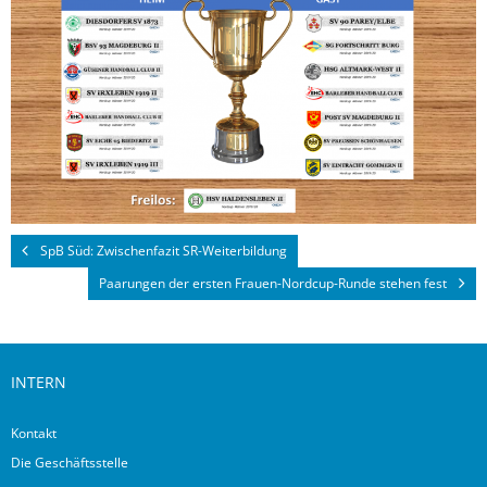
SpB Süd: Zwischenfazit SR-Weiterbildung
Paarungen der ersten Frauen-Nordcup-Runde stehen fest
INTERN
Kontakt
Die Geschäftsstelle