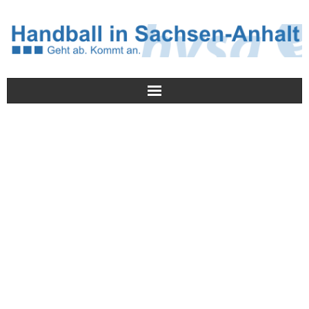
Meldungen
HVSA
Spielbetrieb
Jugend/NWLS
Lehrwesen
Termine