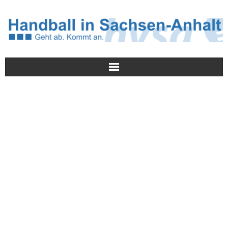
Meldungen
HVSA
Spielbetrieb
Jugend/NWLS
Lehrwesen
Termine