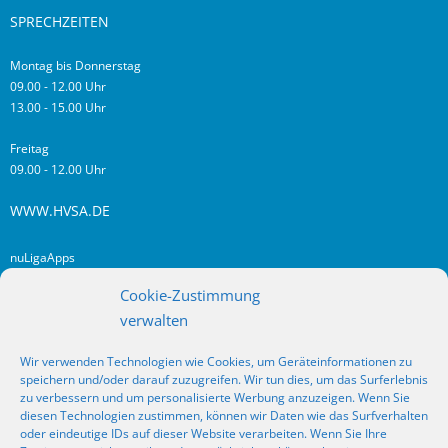
SPRECHZEITEN
Montag bis Donnerstag
09.00 - 12.00 Uhr
13.00 - 15.00 Uhr
Freitag
09.00 - 12.00 Uhr
WWW.HVSA.DE
nuLigaApps
login hvsa.de
Cookie-Zustimmung
Impressum
verwalten
Datenschutz
Wir verwenden Technologien wie Cookies, um Geräteinformationen zu
RSS
speichern und/oder darauf zuzugreifen. Wir tun dies, um das Surferlebnis
Fragen? Kontakt!
zu verbessern und um personalisierte Werbung anzuzeigen. Wenn Sie
diesen Technologien zustimmen, können wir Daten wie das Surfverhalten
oder eindeutige IDs auf dieser Website verarbeiten. Wenn Sie Ihre
SOCIAL MEDIA