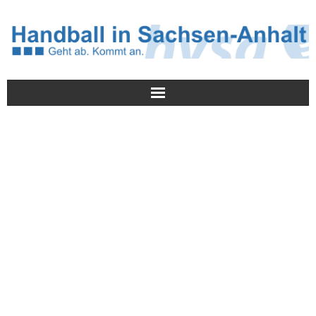
Meldungen
HVSA
Spielbetrieb
Jugend/NWLS
Lehrwesen
Termine