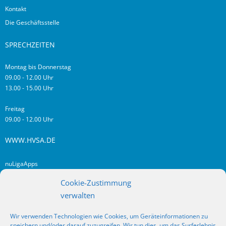
Kontakt
Die Geschäftsstelle
SPRECHZEITEN
Montag bis Donnerstag
09.00 - 12.00 Uhr
13.00 - 15.00 Uhr
Freitag
09.00 - 12.00 Uhr
WWW.HVSA.DE
nuLigaApps
login hvsa.de
Cookie-Zustimmung
Impressum
verwalten
Datenschutz
Wir verwenden Technologien wie Cookies, um Geräteinformationen zu
RSS
speichern und/oder darauf zuzugreifen. Wir tun dies, um das Surferlebnis