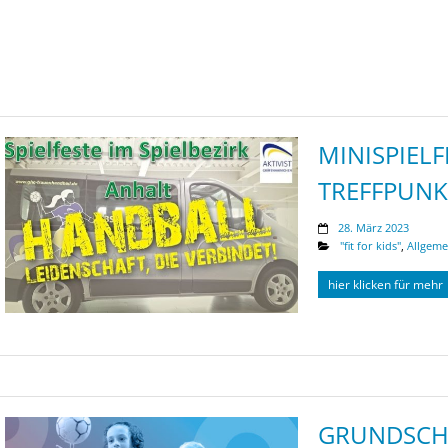
MINISPIELF
TREFFPUNK
28. März 2023
"fit for kids"
,
Allgeme
hier klicken für mehr
GRUNDSCH