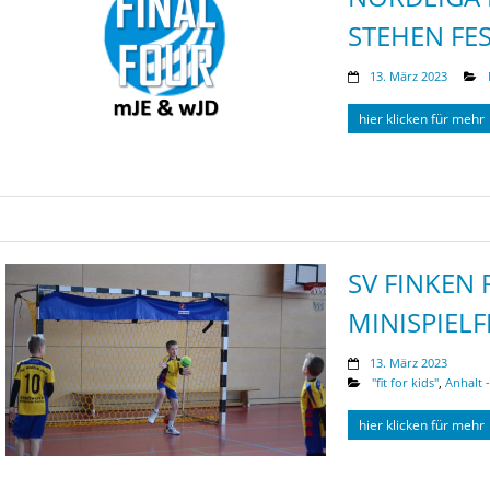
STEHEN FE
13. März 2023
hier klicken für mehr
SV FINKEN
MINISPIELF
13. März 2023
"fit for kids"
,
Anhalt -
hier klicken für mehr