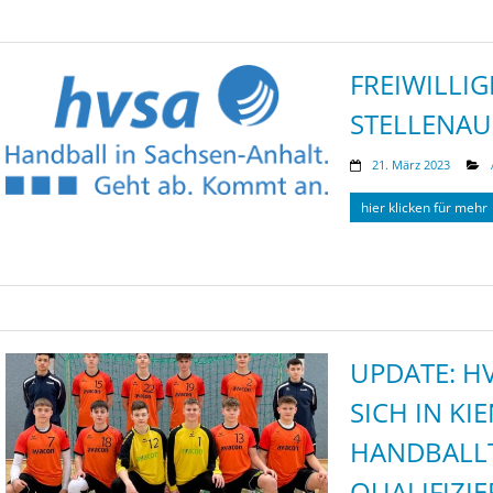
FREIWILLIG
STELLENA
21. März 2023
hier klicken für mehr
UPDATE: H
SICH IN K
HANDBALLT
QUALIFIZIE