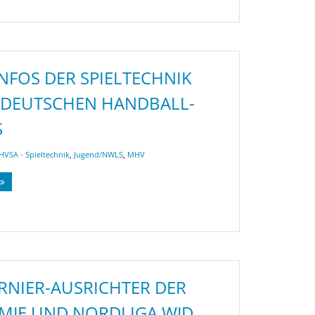
INFOS DER SPIELTECHNIK
LDEUTSCHEN HANDBALL-
S
HVSA - Spieltechnik
,
Jugend/NWLS
,
MHV
URNIER-AUSRICHTER DER
MJE UND NORDLIGA WJD