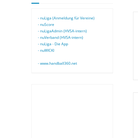
- nuLiga (Anmeldung für Vereine)
- nuScore
- nuLigaAdmin (HVSA-intern)
- nuVerband (HVSA-intern)
- nuLiga - Die App
- nuWICKI
- www.handball360.net