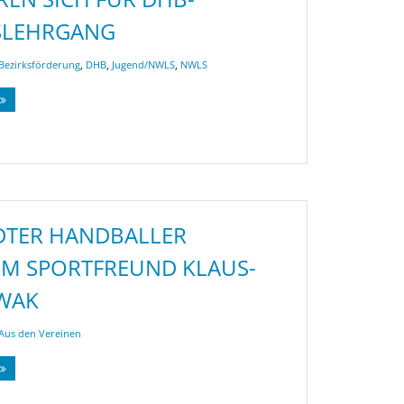
SLEHRGANG
Bezirksförderung
,
DHB
,
Jugend/NWLS
,
NWLS
DTER HANDBALLER
M SPORTFREUND KLAUS-
WAK
Aus den Vereinen