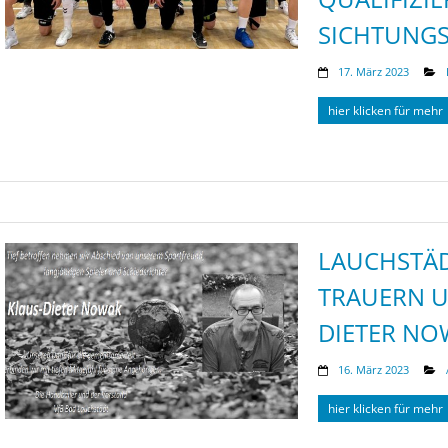
SICHTUNG
17. März 2023
hier klicken für mehr
LAUCHSTÄ
TRAUERN U
DIETER NO
16. März 2023
hier klicken für mehr