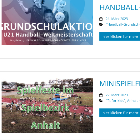
HANDBALL-
24. März 2023
"Handball-Grundsch
hier klicken für mehr
MINISPIELF
22. März 2023
"fit for kids"
,
Anhalt -
hier klicken für mehr