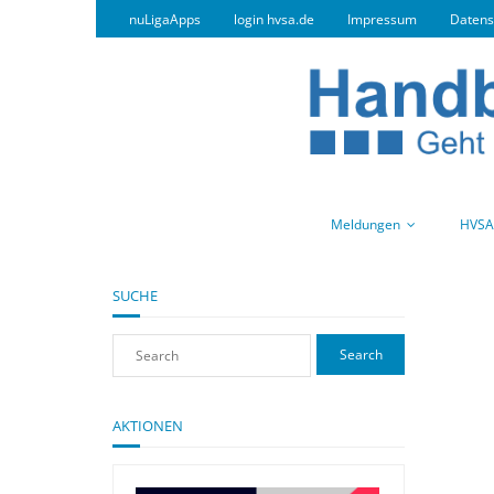
nuLigaApps
login hvsa.de
Impressum
Datens
Meldungen
HVSA
SUCHE
AKTIONEN