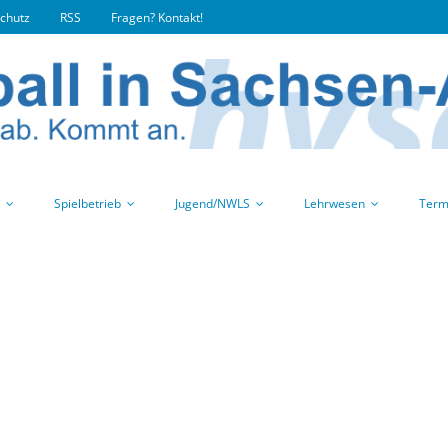
chutz
RSS
Fragen? Kontakt!
Spielbetrieb
Jugend/NWLS
Lehrwesen
Term