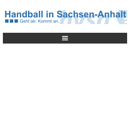
Meldungen
HVSA
Spielbetrieb
Jugend/NWLS
Lehrwesen
Termine