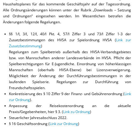
Haushaltsplanes für das kommende Geschäftsjahr auf der Tagesordnung.
Alle Ordnungsänderungen können unter der Rubrik „Downloads – Satzung
und Ordnungen“ eingesehen werden. Im Wesentlichen betrafen die
Änderungen folgende Regelungen.
§§ 1/I, 3/I, 12/I, 40/I Pkt. 4, 57/I Ziffer 3 und 73/I Ziffer 1-3 der
Zusatzbestimmungen des HVSA zur Spielordnung HVSA (
Link zur
Zusatzbestimmung
)
Regelungen zum Spielbetrieb außerhalb des HVSA-Verbandsgebietes
bzw. von Mannschaften anderer Landesverbände im HVSA. Pflicht der
Spielberechtigungen für E-Jugendliche. Einordnung von höherklassigen
Mannschaften (oberhalb HVSA-Ebene) bei Lizenzverweigerung.
Möglichkeit der Änderung der Durchführungsbestimmungen in der
laufenden Spielserie. Regelungen zur Durchführung von
Freundschaftsspielen.
Konkretisierung des § 10 Ziffer 9 der Finanz- und Gebührenordnung (
Link
zur Ordnung
).
Anpassung der Reisekostenordnung an die aktuelle
Praxis/Gegebenheiten, hier § 3. (
Link zu Ordnung
)
Steuerlicher Jahresabschluss 2022.
§ 16 Geschäftsordnung (
Link zur Ordnung
)