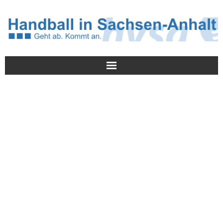
Meldungen
HVSA
Spielbetrieb
Jugend/NWLS
Lehrwesen
Termine