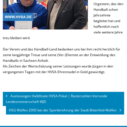
Urgestein, das den
Handball schon
Jahrzehnte
begleitet hat und
hoffentlich noch
viele weitere Jahre
treu bleiben wird.
Der Verein und das Handball-Land bedanken uns bei ihm recht herzlich für
seine langjährige Treue und seine (Ver-)Dienste an der Entwicklung des
Handballs in Sachsen-Anhalt.
Als Zeichen der Wertschätzung seiner Leistungen wurde Jürgen in den
vergangenen Tagen mit der HVSA-Ehrennadel in Gold gewürdigt.
Auslosungen Halbfinale HVSA-Pokal | Rasterzahlen Vorrunde
Landesmeisterschaft WJD
HSG Wolfen 2000 bei der Sportlerehrung der Stadt Bitterfeld-Wolfen