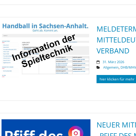
MELDETERM
MITTELDEU
VERBAND
31. März 2026
Allgemein
,
DHB/MHV
hier klicken für mehr
NEUER MIT
„PFIFF DES