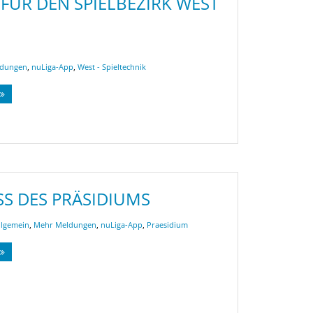
 FÜR DEN SPIELBEZIRK WEST
ldungen
,
nuLiga-App
,
West - Spieltechnik
S DES PRÄSIDIUMS
llgemein
,
Mehr Meldungen
,
nuLiga-App
,
Praesidium