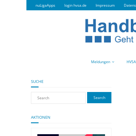
nuLigaApps
login hvsa.de
Impressum
Datens
Meldungen
HVSA
SUCHE
AKTIONEN