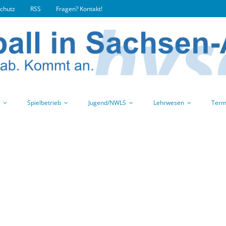
chutz
RSS
Fragen? Kontakt!
Spielbetrieb
Jugend/NWLS
Lehrwesen
Term