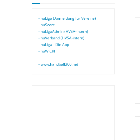
- nuLiga (Anmeldung für Vereine)
- nuScore
- nuLigaAdmin (HVSA-intern)
- nuVerband (HVSA-intern)
- nuLiga - Die App
- nuWICKI
- www.handball360.net