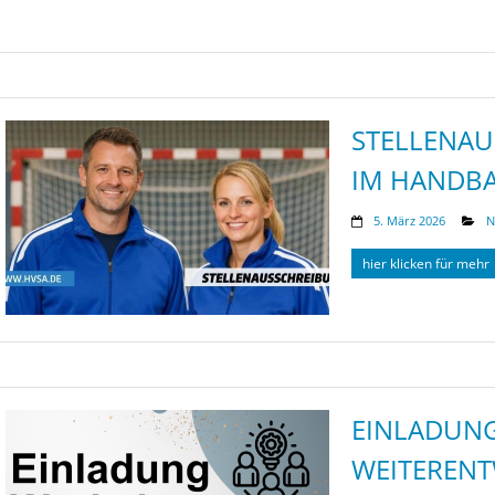
STELLENAU
IM HANDBA
5. März 2026
N
hier klicken für mehr
EINLADUN
WEITERENT