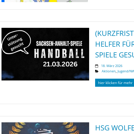
(KURZFRIS
HELFER FÜ
SPIELE GE
18. März 2026
Aktionen
,
Jugend/N
hier klicken für mehr
HSG WOLFE