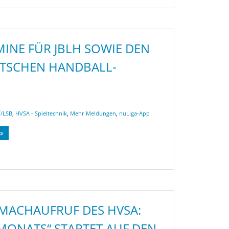
INE FÜR JBLH SOWIE DEN
TSCHEN HANDBALL-
/LSB
,
HVSA - Spieltechnik
,
Mehr Meldungen
,
nuLiga-App
MACHAUFRUF DES HVSA:
 MONATS“ STARTET AUF DEN