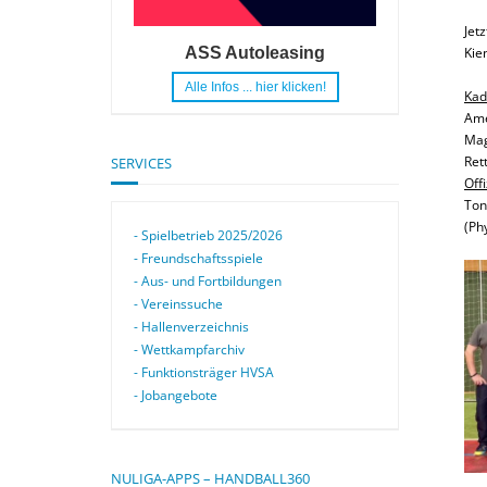
Jet
ASS Autoleasing
Kie
Alle Infos ... hier klicken!
Kad
Ame
Mag
Ret
SERVICES
Offi
Ton
(Ph
- Spielbetrieb 2025/2026
- Freundschaftsspiele
- Aus- und Fortbildungen
- Vereinssuche
- Hallenverzeichnis
- Wettkampfarchiv
- Funktionsträger HVSA
- Jobangebote
NULIGA-APPS – HANDBALL360