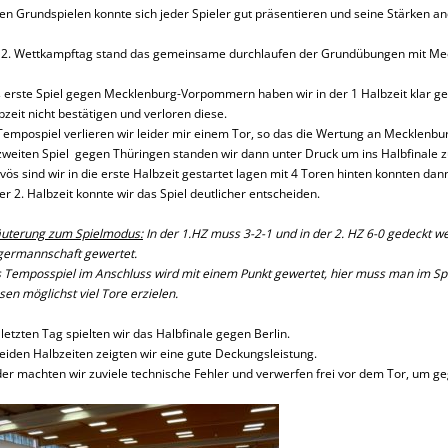
den Grundspielen konnte sich jeder Spieler gut präsentieren und seine Stärken a
2. Wettkampftag stand das gemeinsame durchlaufen der Grundübungen mit Me
 erste Spiel gegen Mecklenburg-Vorpommern haben wir in der 1 Halbzeit klar ge
bzeit nicht bestätigen und verloren diese.
Tempospiel verlieren wir leider mir einem Tor, so das die Wertung an Mecklen
zweiten Spiel gegen Thüringen standen wir dann unter Druck um ins Halbfinale
vös sind wir in die erste Halbzeit gestartet lagen mit 4 Toren hinten konnten da
der 2. Halbzeit konnte wir das Spiel deutlicher entscheiden.
äuterung zum Spielmodus:
In der 1.HZ muss 3-2-1 und in der 2. HZ 6-0 gedeckt we
germannschaft gewertet.
 Temposspiel im Anschluss wird mit einem Punkt gewertet, hier muss man im Spi
sen möglichst viel Tore erzielen.
letzten Tag spielten wir das Halbfinale gegen Berlin.
beiden Halbzeiten zeigten wir eine gute Deckungsleistung.
der machten wir zuviele technische Fehler und verwerfen frei vor dem Tor, um g