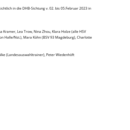
chtlich in die DHB-Sichtung v. 02. bis 05.Februar 2023 in
ina Kramer, Lea Trow, Nina Zhou, Klara Holze (alle HSV
ion Halle/Nst.), Mara Köhn (BSV 93 Magdeburg), Charlotte
hlke (Landesauswahltrainer), Peter Wiedenhöft