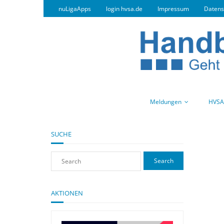
nuLigaApps
login hvsa.de
Impressum
Datens
Meldungen
HVSA
SUCHE
AKTIONEN