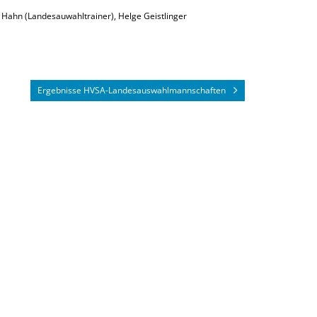
 Hahn (Landesauwahltrainer), Helge Geistlinger
Ergebnisse HVSA-Landesauswahlmannschaften