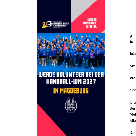
Rüc
Am 
Wei
Von
Gru
Bei
Meh
All
Das