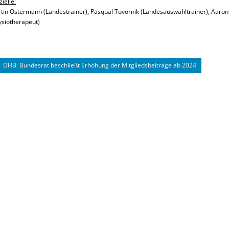
zielle:
tin Ostermann (Landestrainer), Pasqual Tovornik (Landesauswahltrainer), Aaron
ysiotherapeut)
DHB: Bundesrat beschließt Erhöhung der Mitgliedsbeiträge ab 2024