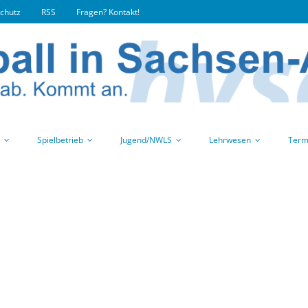
chutz
RSS
Fragen? Kontakt!
Spielbetrieb
Jugend/NWLS
Lehrwesen
Term