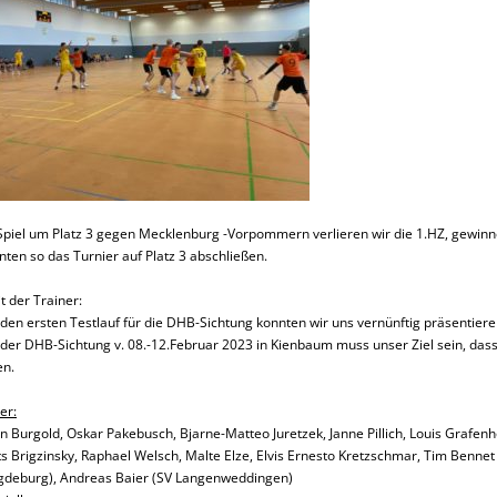
Spiel um Platz 3 gegen Mecklenburg -Vorpommern verlieren wir die 1.HZ, gewin
nten so das Turnier auf Platz 3 abschließen.
it der Trainer:
 den ersten Testlauf für die DHB-Sichtung konnten wir uns vernünftig präsentiere
 der DHB-Sichtung v. 08.-12.Februar 2023 in Kienbaum muss unser Ziel sein, das
en.
er:
n Burgold, Oskar Pakebusch, Bjarne-Matteo Juretzek, Janne Pillich, Louis Grafenhor
s Brigzinsky, Raphael Welsch, Malte Elze, Elvis Ernesto Kretzschmar, Tim Bennet T
deburg), Andreas Baier (SV Langenweddingen)