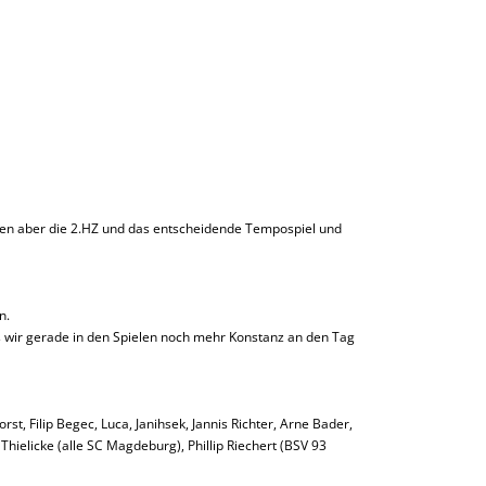
nen aber die 2.HZ und das entscheidende Tempospiel und
n.
s wir gerade in den Spielen noch mehr Konstanz an den Tag
st, Filip Begec, Luca, Janihsek, Jannis Richter, Arne Bader,
hielicke (alle SC Magdeburg), Phillip Riechert (BSV 93