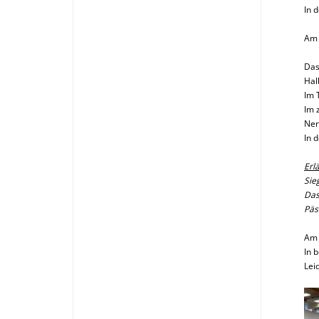
In 
Am 
Das
Hal
Im 
Im 
Ner
In 
Erl
Sie
Das
Päs
Am 
In 
Lei