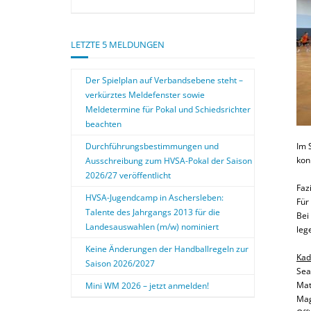
LETZTE 5 MELDUNGEN
Der Spielplan auf Verbandsebene steht –
verkürztes Meldefenster sowie
Meldetermine für Pokal und Schiedsrichter
beachten
Durchführungsbestimmungen und
Im 
kon
Ausschreibung zum HVSA-Pokal der Saison
2026/27 veröffentlicht
Faz
HVSA-Jugendcamp in Aschersleben:
Für
Talente des Jahrgangs 2013 für die
Bei
Landesauswahlen (m/w) nominiert
leg
Keine Änderungen der Handballregeln zur
Kad
Saison 2026/2027
Sea
Mat
Mini WM 2026 – jetzt anmelden!
Mag