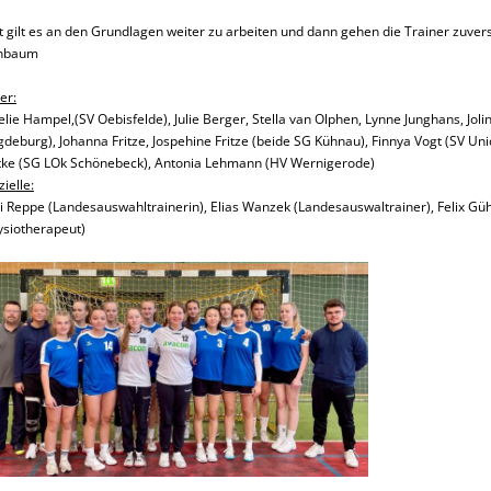
zt gilt es an den Grundlagen weiter zu arbeiten und dann gehen die Trainer zuversi
nbaum
er:
lie Hampel,(SV Oebisfelde), Julie Berger, Stella van Olphen, Lynne Junghans, Jol
deburg), Johanna Fritze, Jospehine Fritze (beide SG Kühnau), Finnya Vogt (SV Un
tke (SG LOk Schönebeck), Antonia Lehmann (HV Wernigerode)
zielle:
i Reppe (Landesauswahltrainerin), Elias Wanzek (Landesauswaltrainer),
Felix Gü
ysiotherapeut)