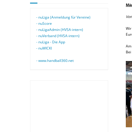
Män
Von
- nuLiga (Anmeldung für Vereine)
- nuScore
Wir
- nuLigaAdmin (HVSA-intern)
Eur
- nuVerband (HVSA-intern)
- nuLiga - Die App
Am 
- nuWICKI
Bei
- www.handball360.net