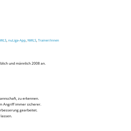
NWLS
,
nuLiga-App
,
NWLS
,
Trainer/innen
lich und männlich 2008 an.
Mannschaft, zu erkennen.
m Angriff immer sicherer.
rbesserung gearbeitet.
lassen.