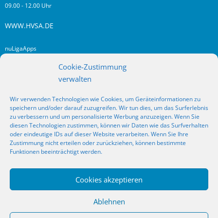
09.00 - 12.00 Uhr
WWW.HVSA.DE
nuLigaApps
login hvsa.de
Cookie-Zustimmung
Impressum
verwalten
Datenschutz
Wir verwenden Technologien wie Cookies, um Geräteinformationen zu
RSS
speichern und/oder darauf zuzugreifen. Wir tun dies, um das Surferlebnis
Fragen? Kontakt!
zu verbessern und um personalisierte Werbung anzuzeigen. Wenn Sie
diesen Technologien zustimmen, können wir Daten wie das Surfverhalten
oder eindeutige IDs auf dieser Website verarbeiten. Wenn Sie Ihre
SOCIAL MEDIA
Zustimmung nicht erteilen oder zurückziehen, können bestimmte
Funktionen beeinträchtigt werden.
Cookies akzeptieren
_
Ablehnen