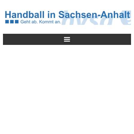
Meldungen
HVSA
Spielbetrieb
Jugend/NWLS
Lehrwesen
Termine