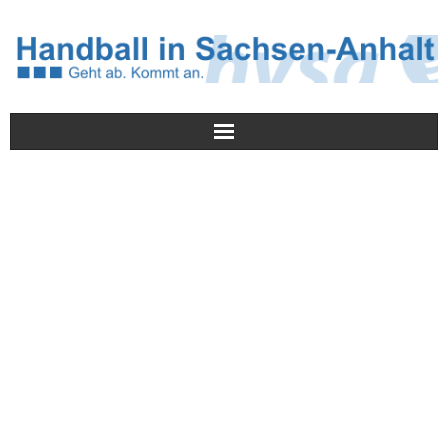
Meldungen
HVSA
Spielbetrieb
Jugend/NWLS
Lehrwesen
Termine