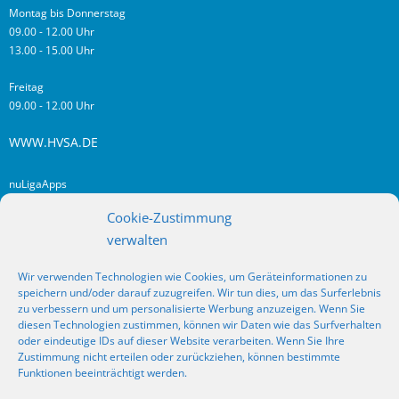
Montag bis Donnerstag
09.00 - 12.00 Uhr
13.00 - 15.00 Uhr
Freitag
09.00 - 12.00 Uhr
WWW.HVSA.DE
nuLigaApps
login hvsa.de
Cookie-Zustimmung
Impressum
verwalten
Datenschutz
Wir verwenden Technologien wie Cookies, um Geräteinformationen zu
RSS
speichern und/oder darauf zuzugreifen. Wir tun dies, um das Surferlebnis
Fragen? Kontakt!
zu verbessern und um personalisierte Werbung anzuzeigen. Wenn Sie
diesen Technologien zustimmen, können wir Daten wie das Surfverhalten
oder eindeutige IDs auf dieser Website verarbeiten. Wenn Sie Ihre
SOCIAL MEDIA
Zustimmung nicht erteilen oder zurückziehen, können bestimmte
Funktionen beeinträchtigt werden.