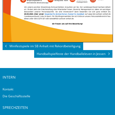
Minifestspiele im SB Anhalt mit Rekordbeteiligung
Handballspielfeste der Handballeleven in Jessen
INTERN
Kontakt
Die Geschäftsstelle
SPRECHZEITEN