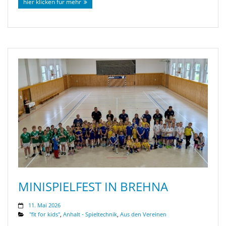
hier klicken für mehr
MINISPIELFEST IN BREHNA
11. Mai 2026
"fit for kids"
,
Anhalt - Spieltechnik
,
Aus den Vereinen