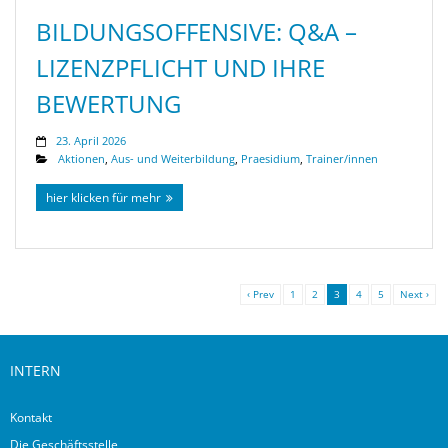
BILDUNGSOFFENSIVE: Q&A –
LIZENZPFLICHT UND IHRE
BEWERTUNG
23. April 2026
Aktionen
,
Aus- und Weiterbildung
,
Praesidium
,
Trainer/innen
hier klicken für mehr
‹ Prev
1
2
3
4
5
Next ›
INTERN
Kontakt
Die Geschäftsstelle