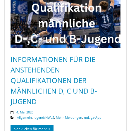
INFORMATIONEN FÜR DIE
ANSTEHENDEN
QUALIFIKATIONEN DER
MÄNNLICHEN D, C UND B-
JUGEND
4. Mai 2026
Allgemein
,
Jugend/NWLS
,
Mehr Meldungen
,
nuLiga-App
hier klicken für mehr