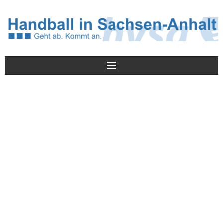
Meldungen
HVSA
Spielbetrieb
Jugend/NWLS
Lehrwesen
Termine