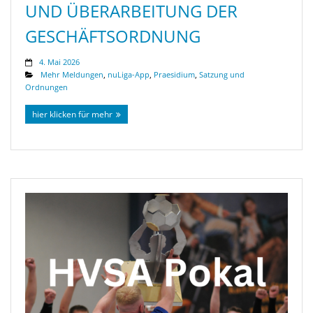
UND ÜBERARBEITUNG DER
GESCHÄFTSORDNUNG
4. Mai 2026
Mehr Meldungen
,
nuLiga-App
,
Praesidium
,
Satzung und
Ordnungen
hier klicken für mehr