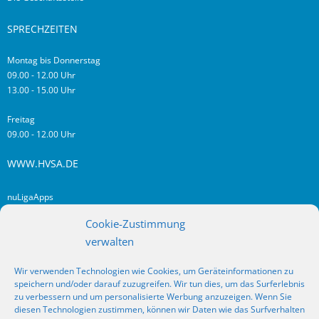
SPRECHZEITEN
Montag bis Donnerstag
09.00 - 12.00 Uhr
13.00 - 15.00 Uhr
Freitag
09.00 - 12.00 Uhr
WWW.HVSA.DE
nuLigaApps
login hvsa.de
Cookie-Zustimmung
Impressum
verwalten
Datenschutz
Wir verwenden Technologien wie Cookies, um Geräteinformationen zu
RSS
speichern und/oder darauf zuzugreifen. Wir tun dies, um das Surferlebnis
Fragen? Kontakt!
zu verbessern und um personalisierte Werbung anzuzeigen. Wenn Sie
diesen Technologien zustimmen, können wir Daten wie das Surfverhalten