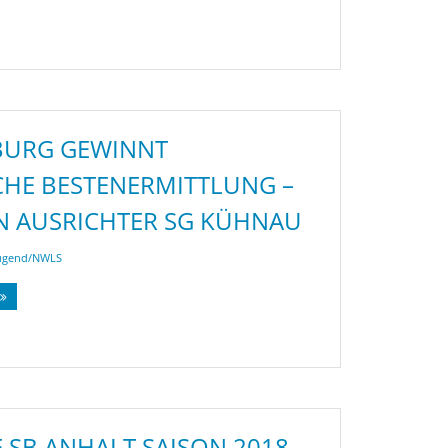
BURG GEWINNT
HE BESTENERMITTLUNG –
AN AUSRICHTER SG KÜHNAU
ugend/NWLS
E SB ANHALT SAISON 2018