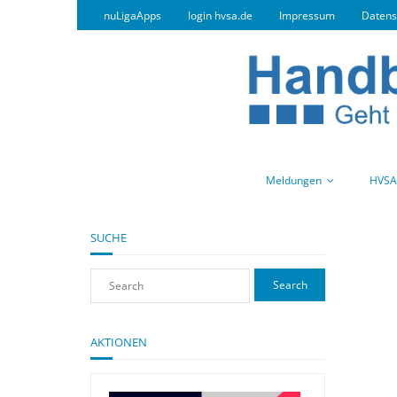
nuLigaApps
login hvsa.de
Impressum
Datens
Meldungen
HVSA
SUCHE
AKTIONEN