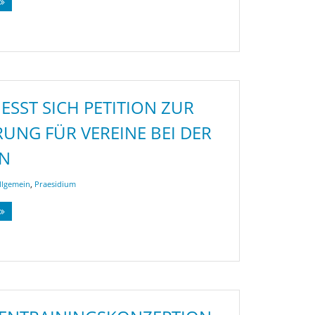
ESST SICH PETITION ZUR E
NG FÜR VEREINE BEI DER E
llgemein
,
Praesidium