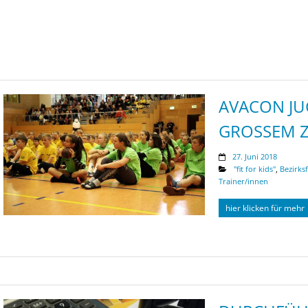
AVACON JU
GROSSEM Z
27. Juni 2018
"fit for kids"
,
Bezirks
Trainer/innen
hier klicken für mehr