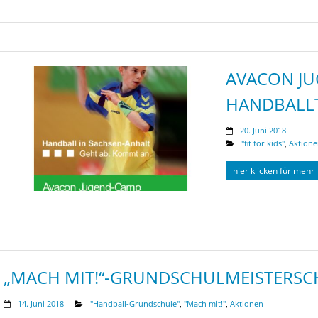
AVACON JU
HANDBALL
20. Juni 2018
"fit for kids"
,
Aktion
hier klicken für mehr
„MACH MIT!“-GRUNDSCHULMEISTERSC
14. Juni 2018
"Handball-Grundschule"
,
"Mach mit!"
,
Aktionen