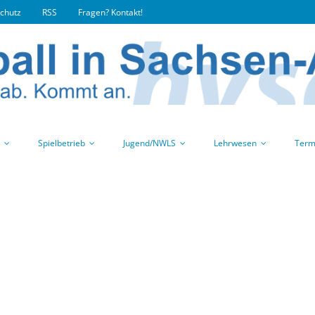
chutz
RSS
Fragen? Kontakt!
Spielbetrieb
Jugend/NWLS
Lehrwesen
Term