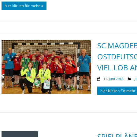
hier klicken für mehr
SC MAGDE
OSTDEUTSC
VIEL LOB 
11. Juni 2018
J
hier klicken für mehr
SPIELPLÄN