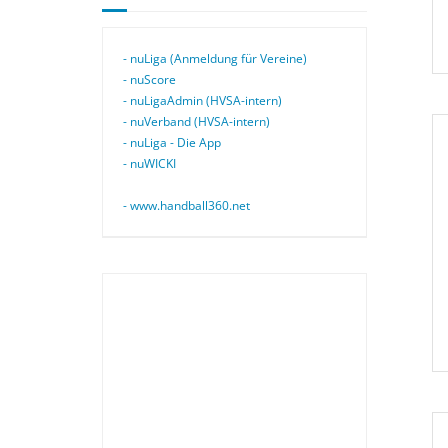
- nuLiga (Anmeldung für Vereine)
- nuScore
- nuLigaAdmin (HVSA-intern)
- nuVerband (HVSA-intern)
- nuLiga - Die App
- nuWICKI
- www.handball360.net