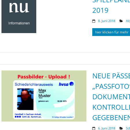
2019
8. Juni 2018
Al
hier klicken für mehr
NEUE PÄSSE
„PASSFOTO
DOKUMENTE
KONTROLL
GEGEBENEN
6. Juni 2018
Sc