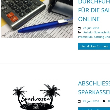
DURCHFÜH
FÜR DIE SA
ONLINE
27. Juni 2018
Anhalt - Spieltechnik
Praesidium
,
Satzung un
hier klicken für mehr
ABSCHLIES
PARKASSEN
25. Juni 2018
B