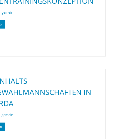
ENTRAININGSKONZEPTION
llgemein
ANHALTS
SWAHLMANNSCHAFTEN IN
RDA
llgemein