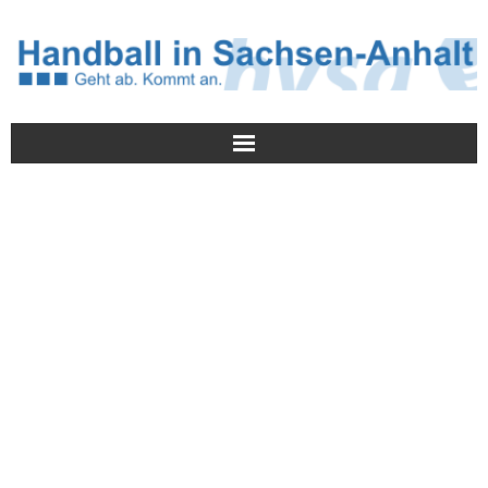
Meldungen
HVSA
Spielbetrieb
Jugend/NWLS
Lehrwesen
Termine