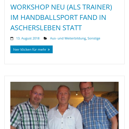
WORKSHOP NEU (ALS TRAINER)
IM HANDBALLSPORT FAND IN
ASCHERSLEBEN STATT
13. August 2018
Aus- und Weiterbildung
,
Sonstige
hier klicken für mehr