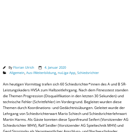
Downloads
By
Florian Ulrich
4. Januar 2020
Allgemein
,
Aus-/Weiterbildung
,
nuLiga-App
,
Schiedsrichter
Am heutigen Vormittag trafen sich 60 Schiedsrichter*innen des A und B SR-
Leistungskaders HVSA zum Halbzeitlehrgang. Nach dem Fitnesstest standen
die Themen Progression (Disqualifikation in den letzten 30 Sekunden) und
technische Fehler (Schrittfehler) im Vordergrund. Begleitet wurden diese
Themen durch Koordinations- und Gedächtnisübungen. Geleitet wurde der
Lehrgang von Schiedsrichterwart Mario Schiech und Schiedsrichterlehrwart
Martin Harms. Als Gäste konnten diese Sportfreund Seifert (Vorsitzender AG
Schiedsrichter MHV), Ralf Seidler (Vorsitzender AG Spieltechnik MHV) und
Gerd Strozinsky als Verantwortlicher Anschluss- und Nachwuchskader