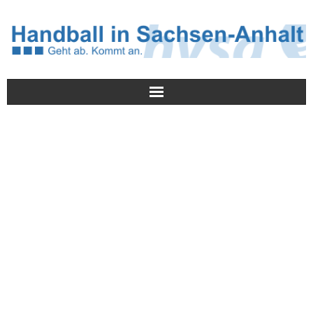
Meldungen
HVSA
Spielbetrieb
Jugend/NWLS
Lehrwesen
Termine