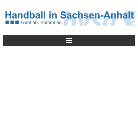
Meldungen
HVSA
Spielbetrieb
Jugend/NWLS
Lehrwesen
Termine