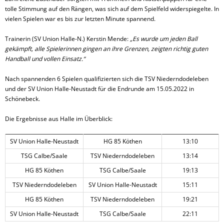
tolle Stimmung auf den Rängen, was sich auf dem Spielfeld widerspiegelte. In
vielen Spielen war es bis zur letzten Minute spannend.
Trainerin (SV Union Halle-N.) Kerstin Mende:
„Es wurde um jeden Ball
gekämpft, alle Spielerinnen gingen an ihre Grenzen, zeigten richtig guten
Handball und vollen Einsatz.“
Nach spannenden 6 Spielen qualifizierten sich die TSV Niederndodeleben
und der SV Union Halle-Neustadt für die Endrunde am 15.05.2022 in
Schönebeck.
Die Ergebnisse aus Halle im Überblick:
SV Union Halle-Neustadt
HG 85 Köthen
13:10
TSG Calbe/Saale
TSV Niederndodeleben
13:14
HG 85 Köthen
TSG Calbe/Saale
19:13
TSV Niederndodeleben
SV Union Halle-Neustadt
15:11
HG 85 Köthen
TSV Niederndodeleben
19:21
SV Union Halle-Neustadt
TSG Calbe/Saale
22:11