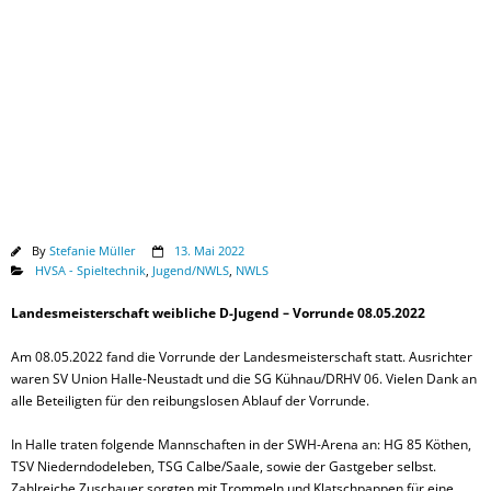
Downloads
By
Stefanie Müller
13. Mai 2022
HVSA - Spieltechnik
,
Jugend/NWLS
,
NWLS
Landesmeisterschaft weibliche D-Jugend – Vorrunde 08.05.2022
Am 08.05.2022 fand die Vorrunde der Landesmeisterschaft statt. Ausrichter
waren SV Union Halle-Neustadt und die SG Kühnau/DRHV 06. Vielen Dank an
alle Beteiligten für den reibungslosen Ablauf der Vorrunde.
In Halle traten folgende Mannschaften in der SWH-Arena an: HG 85 Köthen,
TSV Niederndodeleben, TSG Calbe/Saale, sowie der Gastgeber selbst.
Zahlreiche Zuschauer sorgten mit Trommeln und Klatschpappen für eine