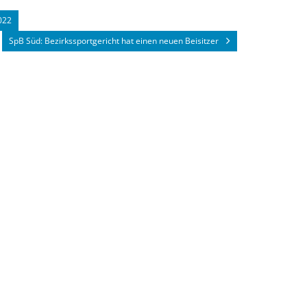
022
SpB Süd: Bezirkssportgericht hat einen neuen Beisitzer