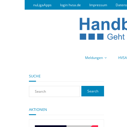
nuLigaApps
login hvsa.de
Impressum
Datens
Meldungen
HVSA
SUCHE
AKTIONEN