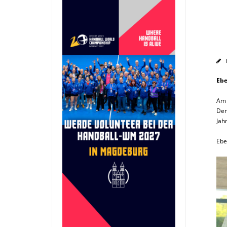
Ebe
Am 
Der
Jah
Ebe