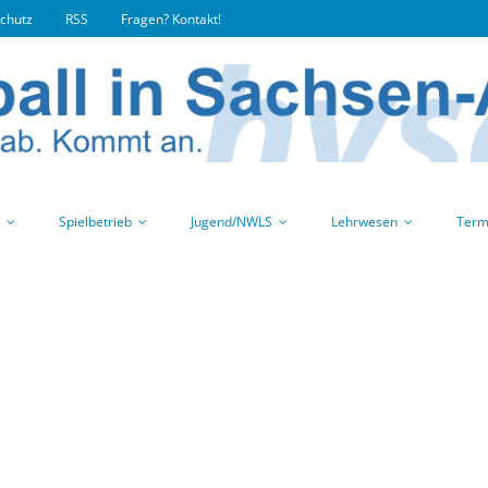
chutz
RSS
Fragen? Kontakt!
Spielbetrieb
Jugend/NWLS
Lehrwesen
Term