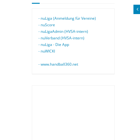
- nuLiga (Anmeldung für Vereine)
- nuScore
- nuLigaAdmin (HVSA-intern)
- nuVerband (HVSA-intern)
- nuLiga - Die App
- nuWICKI
- www.handball360.net