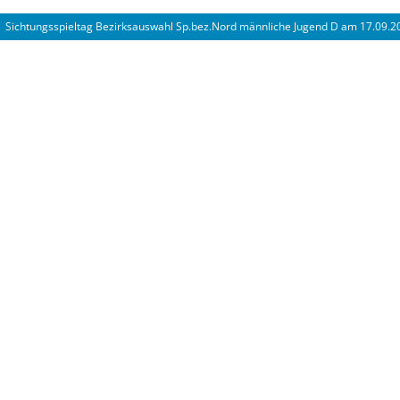
Sichtungsspieltag Bezirksauswahl Sp.bez.Nord männliche Jugend D am 17.09.2