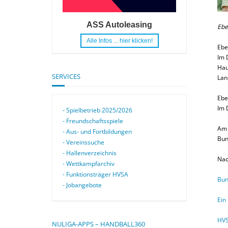
ASS Autoleasing
Ebe
Alle Infos ... hier klicken!
Ebe
Im 
Hau
SERVICES
Lan
Ebe
Im 
- Spielbetrieb 2025/2026
- Freundschaftsspiele
Am 
- Aus- und Fortbildungen
Bun
- Vereinssuche
- Hallenverzeichnis
Nac
- Wettkampfarchiv
- Funktionsträger HVSA
Bun
- Jobangebote
Ein
HVS
NULIGA-APPS – HANDBALL360