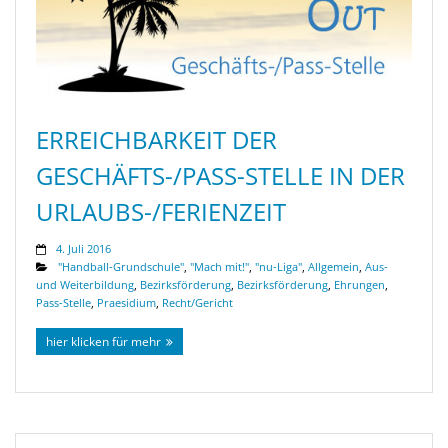
ERREICHBARKEIT DER
GESCHÄFTS-/PASS-STELLE IN DER
URLAUBS-/FERIENZEIT
4. Juli 2016
"Handball-Grundschule"
,
"Mach mit!"
,
"nu-Liga"
,
Allgemein
,
Aus-
und Weiterbildung
,
Bezirksförderung
,
Bezirksförderung
,
Ehrungen
,
Pass-Stelle
,
Praesidium
,
Recht/Gericht
hier klicken für mehr