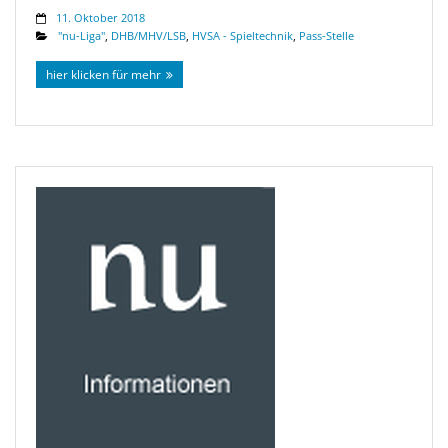
11. Oktober 2018
"nu-Liga"
,
DHB/MHV/LSB
,
HVSA - Spieltechnik
,
Pass-Stelle
hier klicken für mehr