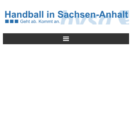
Meldungen
HVSA
Spielbetrieb
Jugend/NWLS
Lehrwesen
Termine