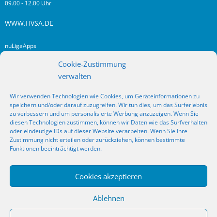
09.00 - 12.00 Uhr
WWW.HVSA.DE
nuLigaApps
login hvsa.de
Cookie-Zustimmung
Impressum
verwalten
Datenschutz
Wir verwenden Technologien wie Cookies, um Geräteinformationen zu
RSS
speichern und/oder darauf zuzugreifen. Wir tun dies, um das Surferlebnis
Fragen? Kontakt!
zu verbessern und um personalisierte Werbung anzuzeigen. Wenn Sie
diesen Technologien zustimmen, können wir Daten wie das Surfverhalten
oder eindeutige IDs auf dieser Website verarbeiten. Wenn Sie Ihre
SOCIAL MEDIA
Zustimmung nicht erteilen oder zurückziehen, können bestimmte
Funktionen beeinträchtigt werden.
Cookies akzeptieren
_
Ablehnen