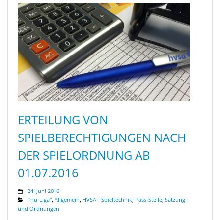
ERTEILUNG VON
SPIELBERECHTIGUNGEN NACH
DER SPIELORDNUNG AB
01.07.2016
24. Juni 2016
"nu-Liga"
,
Allgemein
,
HVSA - Spieltechnik
,
Pass-Stelle
,
Satzung
und Ordnungen