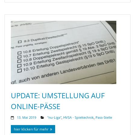
UPDATE: UMSTELLUNG AUF
ONLINE-PÄSSE
13. Mai 2019
"nu-Liga"
,
HVSA - Spieltechnik
,
Pass-Stelle
hier klicken für mehr