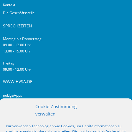
Kontakt
Die Geschäftsstelle
SPRECHZEITEN
Montag bis Donnerstag
09.00 - 12.00 Uhr
13.00 - 15.00 Uhr
Freitag
09.00 - 12.00 Uhr
WWW.HVSA.DE
nuLigaApps
login hvsa.de
Cookie-Zustimmung
Impressum
verwalten
Datenschutz
Wir verwenden Technologien wie Cookies, um Geräteinformationen zu
RSS
speichern und/oder darauf zuzugreifen. Wir tun dies, um das Surferlebnis