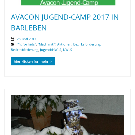
AVACON JUGEND-CAMP 2017 IN
BARLEBEN
23. Mai 2017
"fit for kids"
,
"Mach mit!"
,
Aktionen
,
Bezirksförderung
,
Bezirksförderung
,
Jugend/NWLS
,
NWLS
hier klicken für mehr