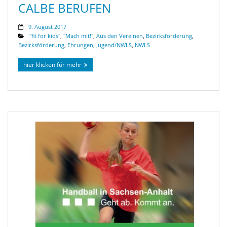
CALBE BERUFEN
9. August 2017
"fit for kids"
,
"Mach mit!"
,
Aus den Vereinen
,
Bezirksförderung
,
Bezirksförderung
,
Ehrungen
,
Jugend/NWLS
,
NWLS
hier klicken für mehr