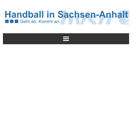
Meldungen
HVSA
Spielbetrieb
Jugend/NWLS
Lehrwesen
Termine