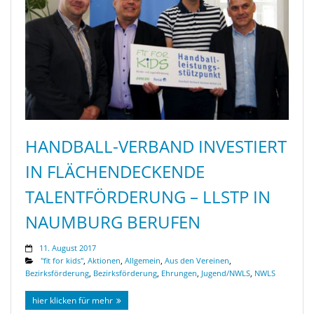
HANDBALL-VERBAND INVESTIERT
IN FLÄCHENDECKENDE
TALENTFÖRDERUNG – LLSTP IN
NAUMBURG BERUFEN
11. August 2017
"fit for kids"
,
Aktionen
,
Allgemein
,
Aus den Vereinen
,
Bezirksförderung
,
Bezirksförderung
,
Ehrungen
,
Jugend/NWLS
,
NWLS
hier klicken für mehr