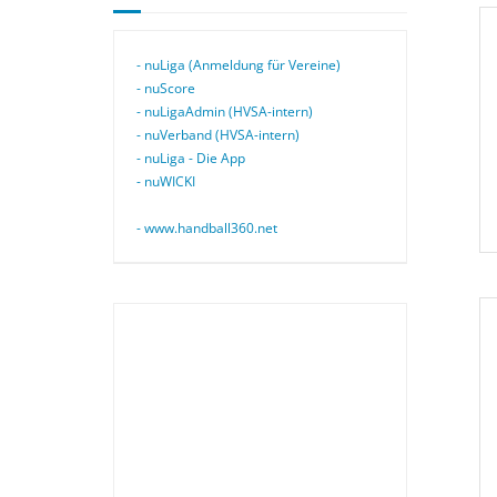
- nuLiga (Anmeldung für Vereine)
- nuScore
- nuLigaAdmin (HVSA-intern)
- nuVerband (HVSA-intern)
- nuLiga - Die App
- nuWICKI
- www.handball360.net