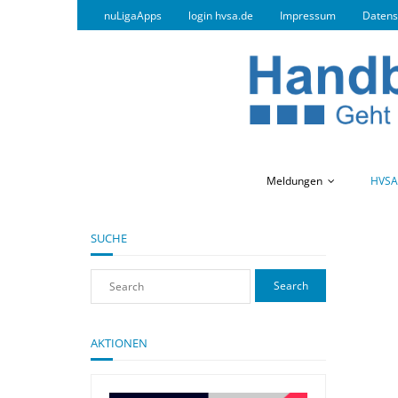
nuLigaApps
login hvsa.de
Impressum
Datens
Meldungen
HVSA
SUCHE
AKTIONEN