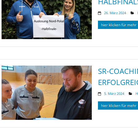
HALBFINAL
26. März 2024
hier klicken für mehr
SR-COACHI
ERFOLGREI
5. März 2024
H
hier klicken für mehr