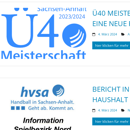
Ü40 MEIST
EINE NEUE
4. März 2024
A
hier klicken für mehr
BERICHT I
HAUSHALT 
4. März 2024
N
hier klicken für mehr