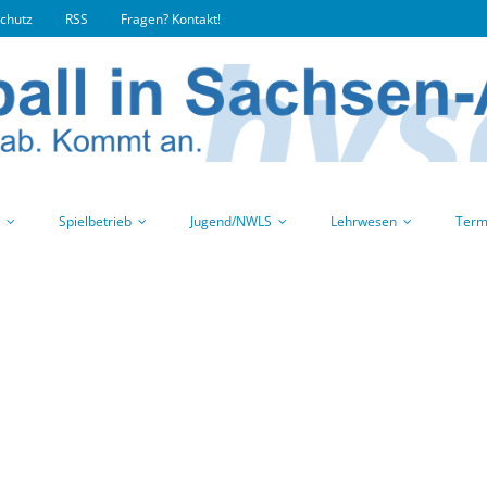
chutz
RSS
Fragen? Kontakt!
Spielbetrieb
Jugend/NWLS
Lehrwesen
Term