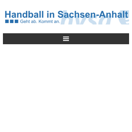
Meldungen
HVSA
Spielbetrieb
Jugend/NWLS
Lehrwesen
Termine