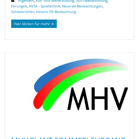
Allgemein
,
Aus- und Weiterbildung
,
Aus-/Weiterbildung
,
Ehrungen
,
HVSA - Spieltechnik
,
Neutrale Beobachtungen
,
Schiedsrichter
,
Vereins-SR-Beobachtung
hier klicken für mehr