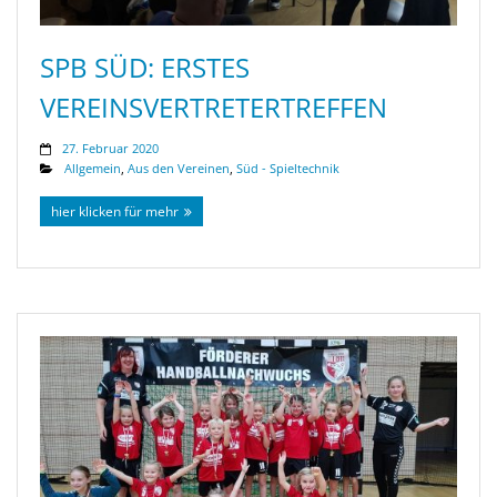
SPB SÜD: ERSTES
VEREINSVERTRETERTREFFEN
27. Februar 2020
Allgemein
,
Aus den Vereinen
,
Süd - Spieltechnik
hier klicken für mehr