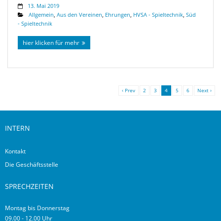
13. Mai 2019
Allgemein
,
Aus den Vereinen
,
Ehrungen
,
HVSA - Spieltechnik
,
Süd
- Spieltechnik
hier klicken für mehr
‹ Prev
2
3
4
5
6
Next ›
INTERN
Kontakt
Die Geschäftsstelle
SPRECHZEITEN
Montag bis Donnerstag
09.00 - 12.00 Uhr