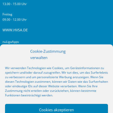
13.00 - 15.00 Uhr
Freitag
09.00 - 12.00 Uhr
WWW.HVSA.DE
nuLigaApps
login hvsa.de
Cookie-Zustimmung
Impressum
verwalten
Datenschutz
Wir verwenden Technologien wie Cookies, um Geräteinformationen zu
RSS
speichern und/oder darauf zuzugreifen. Wir tun dies, um das Surferlebnis
Fragen? Kontakt!
zu verbessern und um personalisierte Werbung anzuzeigen. Wenn Sie
diesen Technologien zustimmen, können wir Daten wie das Surfverhalten
oder eindeutige IDs auf dieser Website verarbeiten. Wenn Sie Ihre
SOCIAL MEDIA
Zustimmung nicht erteilen oder zurückziehen, können bestimmte
Funktionen beeinträchtigt werden.
Cookies akzeptieren