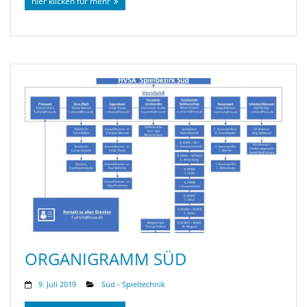
hier klicken für mehr
ORGANIGRAMM SÜD
9. Juli 2019
Süd - Spieltechnik