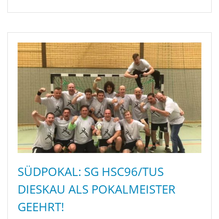
SÜDPOKAL: SG HSC96/TUS
DIESKAU ALS POKALMEISTER
GEEHRT!