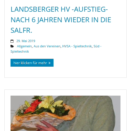
LANDSBERGER HV -AUFSTIEG-
NACH 6 JAHREN WIEDER IN DIE
SALFR.
29. Mai 2019
Allgemein
,
Aus den Vereinen
,
HVSA - Spieltechnik
,
Süd -
Spieltechnik
hier klicken für mehr