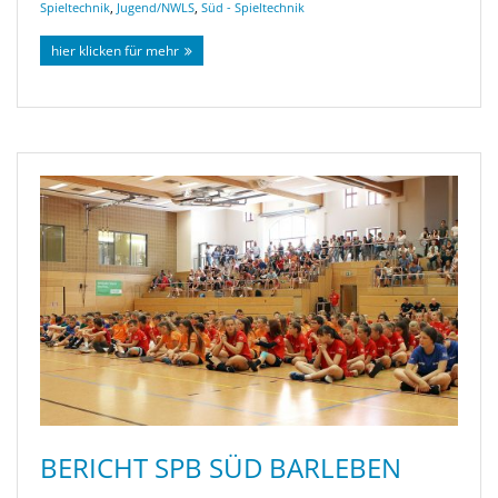
Spieltechnik
,
Jugend/NWLS
,
Süd - Spieltechnik
hier klicken für mehr
BERICHT SPB SÜD BARLEBEN