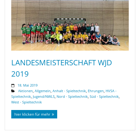
LANDESMEISTERSCHAFT WJD
2019
18. Mai 2019
Aktionen
,
Allgemein
,
Anhalt - Spieltechnik
,
Ehrungen
,
HVSA -
Spieltechnik
,
Jugend/NWLS
,
Nord - Spieltechnik
,
Süd - Spieltechnik
,
West - Spieltechnik
hier klicken für mehr